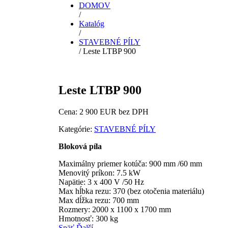
DOMOV
/
Katalóg
/
STAVEBNÉ PÍLY
/ Leste LTBP 900
Leste LTBP 900
Cena: 2 900 EUR bez DPH
Kategórie:
STAVEBNÉ PÍLY
Bloková píla
Maximálny priemer kotúča: 900 mm /60 mm
Menovitý príkon: 7.5 kW
Napätie: 3 x 400 V /50 Hz
Max hĺbka rezu: 370 (bez otočenia materiálu)
Max dĺžka rezu: 700 mm
Rozmery: 2000 x 1100 x 1700 mm
Hmotnosť: 300 kg
Späť
Ďalší