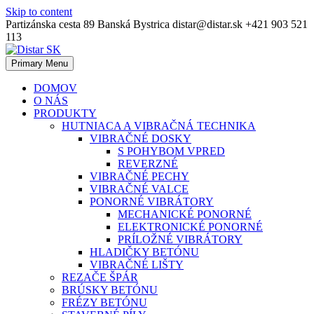
Skip to content
Partizánska cesta 89 Banská Bystrica
distar@distar.sk
+421 903 521
113
Primary Menu
Priemyselná diamantová technika
Distar SK
DOMOV
O NÁS
PRODUKTY
HUTNIACA A VIBRAČNÁ TECHNIKA
VIBRAČNÉ DOSKY
S POHYBOM VPRED
REVERZNÉ
VIBRAČNÉ PECHY
VIBRAČNÉ VALCE
PONORNÉ VIBRÁTORY
MECHANICKÉ PONORNÉ
ELEKTRONICKÉ PONORNÉ
PRÍLOŽNÉ VIBRÁTORY
HLADIČKY BETÓNU
VIBRAČNÉ LIŠTY
REZAČE ŠPÁR
BRÚSKY BETÓNU
FRÉZY BETÓNU