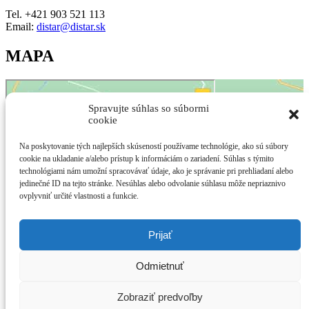
Tel. +421 903 521 113
Email:
distar@distar.sk
MAPA
Spravujte súhlas so súbormi
cookie
Na poskytovanie tých najlepších skúseností používame technológie, ako sú súbory
cookie na ukladanie a/alebo prístup k informáciám o zariadení. Súhlas s týmito
technológiami nám umožní spracovávať údaje, ako je správanie pri prehliadaní alebo
jedinečné ID na tejto stránke. Nesúhlas alebo odvolanie súhlasu môže nepriaznivo
Kliknutím prijmete súbory cookie marketing a povolíte tento obsah
ovplyvniť určité vlastnosti a funkcie.
Prijať
Odmietnuť
Zobraziť predvoľby
Copyright © 2020 Distar SK, s.r.o. Všetky práva vyhradené.