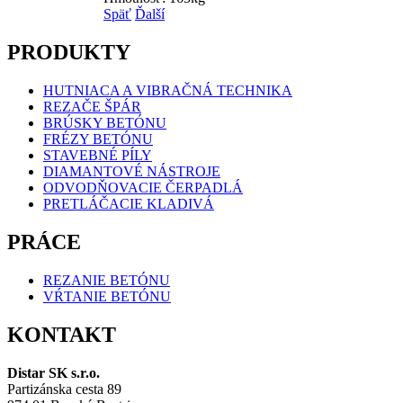
Späť
Ďalší
PRODUKTY
HUTNIACA A VIBRAČNÁ TECHNIKA
REZAČE ŠPÁR
BRÚSKY BETÓNU
FRÉZY BETÓNU
STAVEBNÉ PÍLY
DIAMANTOVÉ NÁSTROJE
ODVODŇOVACIE ČERPADLÁ
PRETLÁČACIE KLADIVÁ
PRÁCE
REZANIE BETÓNU
VŔTANIE BETÓNU
KONTAKT
Distar SK s.r.o.
Partizánska cesta 89