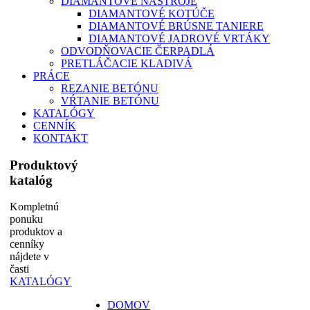
DIAMANTOVÉ NÁSTROJE
DIAMANTOVÉ KOTÚČE
DIAMANTOVÉ BRÚSNE TANIERE
DIAMANTOVÉ JADROVÉ VRTÁKY
ODVODŇOVACIE ČERPADLÁ
PRETLÁČACIE KLADIVÁ
PRÁCE
REZANIE BETÓNU
VŔTANIE BETÓNU
KATALÓGY
CENNÍK
KONTAKT
Produktový
katalóg
Kompletnú
ponuku
produktov a
cenníky
nájdete v
časti
KATALÓGY
DOMOV