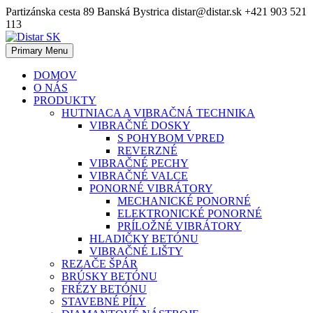
Skip
Partizánska cesta 89 Banská Bystrica
distar@distar.sk
+421 903 521
to
113
content
Primary Menu
Priemyselná diamantová technika
Distar SK
DOMOV
O NÁS
PRODUKTY
HUTNIACA A VIBRAČNÁ TECHNIKA
VIBRAČNÉ DOSKY
S POHYBOM VPRED
REVERZNÉ
VIBRAČNÉ PECHY
VIBRAČNÉ VALCE
PONORNÉ VIBRÁTORY
MECHANICKÉ PONORNÉ
ELEKTRONICKÉ PONORNÉ
PRÍLOŽNÉ VIBRÁTORY
HLADIČKY BETÓNU
VIBRAČNÉ LIŠTY
REZAČE ŠPÁR
BRÚSKY BETÓNU
FRÉZY BETÓNU
STAVEBNÉ PÍLY