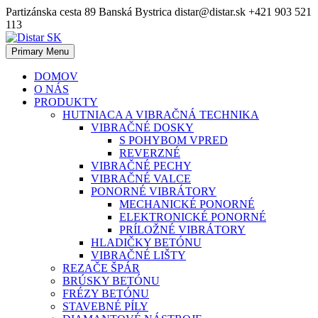
Skip
Partizánska cesta 89 Banská Bystrica
distar@distar.sk
+421 903 521
to
113
content
Primary Menu
Priemyselná diamantová technika
Distar SK
DOMOV
O NÁS
PRODUKTY
HUTNIACA A VIBRAČNÁ TECHNIKA
VIBRAČNÉ DOSKY
S POHYBOM VPRED
REVERZNÉ
VIBRAČNÉ PECHY
VIBRAČNÉ VALCE
PONORNÉ VIBRÁTORY
MECHANICKÉ PONORNÉ
ELEKTRONICKÉ PONORNÉ
PRÍLOŽNÉ VIBRÁTORY
HLADIČKY BETÓNU
VIBRAČNÉ LIŠTY
REZAČE ŠPÁR
BRÚSKY BETÓNU
FRÉZY BETÓNU
STAVEBNÉ PÍLY