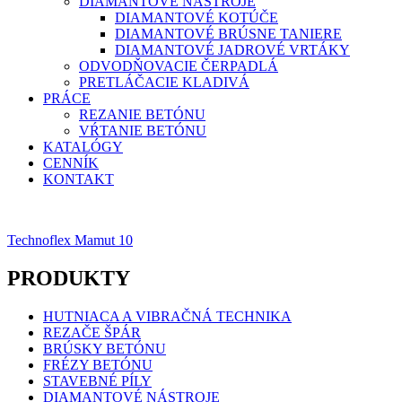
DIAMANTOVÉ NÁSTROJE
DIAMANTOVÉ KOTÚČE
DIAMANTOVÉ BRÚSNE TANIERE
DIAMANTOVÉ JADROVÉ VRTÁKY
ODVODŇOVACIE ČERPADLÁ
PRETLÁČACIE KLADIVÁ
PRÁCE
REZANIE BETÓNU
VŔTANIE BETÓNU
KATALÓGY
CENNÍK
KONTAKT
Navigácia
Technoflex Mamut 10
v
PRODUKTY
článku
HUTNIACA A VIBRAČNÁ TECHNIKA
REZAČE ŠPÁR
BRÚSKY BETÓNU
FRÉZY BETÓNU
STAVEBNÉ PÍLY
DIAMANTOVÉ NÁSTROJE