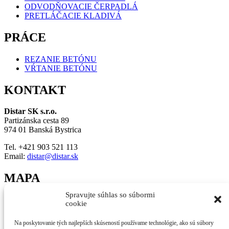
ODVODŇOVACIE ČERPADLÁ
PRETLÁČACIE KLADIVÁ
PRÁCE
REZANIE BETÓNU
VŔTANIE BETÓNU
KONTAKT
Distar SK s.r.o.
Partizánska cesta 89
974 01 Banská Bystrica
Tel. +421 903 521 113
Email:
distar@distar.sk
MAPA
Spravujte súhlas so súbormi
Kliknutím prijmete súbory cookie marketing a povolíte tento obsah
cookie
Na poskytovanie tých najlepších skúseností používame technológie, ako sú súbory