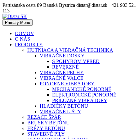
Skip
Partizánska cesta 89 Banská Bystrica
distar@distar.sk
+421 903 521
to
113
content
Primary Menu
Priemyselná diamantová technika
Distar SK
DOMOV
O NÁS
PRODUKTY
HUTNIACA A VIBRAČNÁ TECHNIKA
VIBRAČNÉ DOSKY
S POHYBOM VPRED
REVERZNÉ
VIBRAČNÉ PECHY
VIBRAČNÉ VALCE
PONORNÉ VIBRÁTORY
MECHANICKÉ PONORNÉ
ELEKTRONICKÉ PONORNÉ
PRÍLOŽNÉ VIBRÁTORY
HLADIČKY BETÓNU
VIBRAČNÉ LIŠTY
REZAČE ŠPÁR
BRÚSKY BETÓNU
FRÉZY BETÓNU
STAVEBNÉ PÍLY