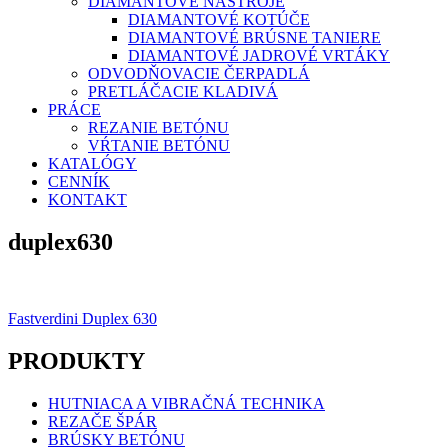
DIAMANTOVÉ NÁSTROJE
DIAMANTOVÉ KOTÚČE
DIAMANTOVÉ BRÚSNE TANIERE
DIAMANTOVÉ JADROVÉ VRTÁKY
ODVODŇOVACIE ČERPADLÁ
PRETLÁČACIE KLADIVÁ
PRÁCE
REZANIE BETÓNU
VŔTANIE BETÓNU
KATALÓGY
CENNÍK
KONTAKT
duplex630
Navigácia
Fastverdini Duplex 630
v
PRODUKTY
článku
HUTNIACA A VIBRAČNÁ TECHNIKA
REZAČE ŠPÁR
BRÚSKY BETÓNU