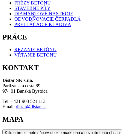
FRÉZY BETÓNU
STAVEBNÉ PÍLY
DIAMANTOVÉ NÁSTROJE
ODVODŇOVACIE ČERPADLÁ
PRETLÁČACIE KLADIVÁ
PRÁCE
REZANIE BETÓNU
VŔTANIE BETÓNU
KONTAKT
Distar SK s.r.o.
Partizánska cesta 89
974 01 Banská Bystrica
Tel. +421 903 521 113
Email:
distar@distar.sk
MAPA
Kliknutím prijmete súbory cookie marketing a povolíte tento obsah