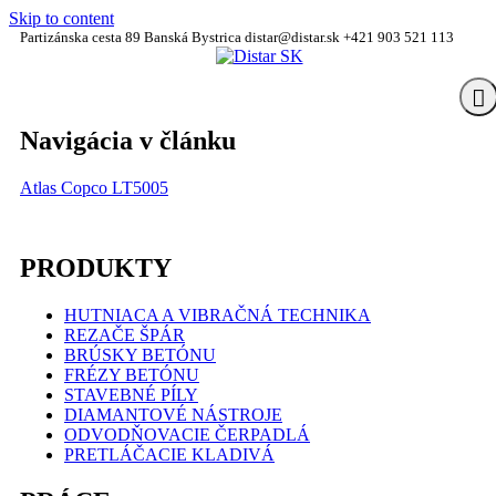
Skip to content
Partizánska cesta 89 Banská Bystrica
distar@distar.sk
+421 903 521 113
Priemyselná diamantová technika
Distar SK
Navigácia v článku
Men
Atlas Copco LT5005
PRODUKTY
HUTNIACA A VIBRAČNÁ TECHNIKA
REZAČE ŠPÁR
BRÚSKY BETÓNU
FRÉZY BETÓNU
STAVEBNÉ PÍLY
DIAMANTOVÉ NÁSTROJE
ODVODŇOVACIE ČERPADLÁ
PRETLÁČACIE KLADIVÁ