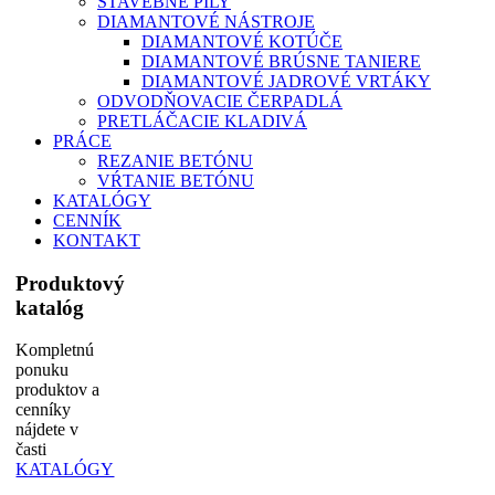
STAVEBNÉ PÍLY
DIAMANTOVÉ NÁSTROJE
DIAMANTOVÉ KOTÚČE
DIAMANTOVÉ BRÚSNE TANIERE
DIAMANTOVÉ JADROVÉ VRTÁKY
ODVODŇOVACIE ČERPADLÁ
PRETLÁČACIE KLADIVÁ
PRÁCE
REZANIE BETÓNU
VŔTANIE BETÓNU
KATALÓGY
CENNÍK
KONTAKT
Produktový
katalóg
Kompletnú
ponuku
produktov a
cenníky
nájdete v
časti
KATALÓGY