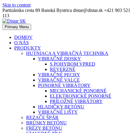
Skip to content
Partizánska cesta 89 Banská Bystrica
distar@distar.sk
+421 903 521
113
Primary Menu
Priemyselná diamantová technika
Distar SK
DOMOV
O NÁS
PRODUKTY
HUTNIACA A VIBRAČNÁ TECHNIKA
VIBRAČNÉ DOSKY
S POHYBOM VPRED
REVERZNÉ
VIBRAČNÉ PECHY
VIBRAČNÉ VALCE
PONORNÉ VIBRÁTORY
MECHANICKÉ PONORNÉ
ELEKTRONICKÉ PONORNÉ
PRÍLOŽNÉ VIBRÁTORY
HLADIČKY BETÓNU
VIBRAČNÉ LIŠTY
REZAČE ŠPÁR
BRÚSKY BETÓNU
FRÉZY BETÓNU