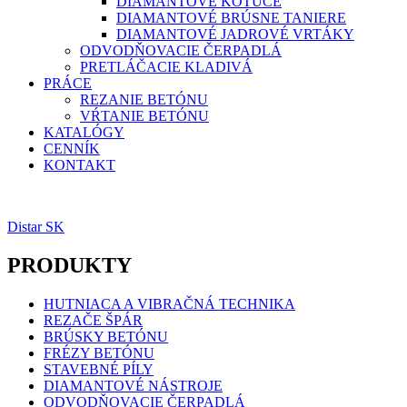
DIAMANTOVÉ KOTÚČE
DIAMANTOVÉ BRÚSNE TANIERE
DIAMANTOVÉ JADROVÉ VRTÁKY
ODVODŇOVACIE ČERPADLÁ
PRETLÁČACIE KLADIVÁ
PRÁCE
REZANIE BETÓNU
VŔTANIE BETÓNU
KATALÓGY
CENNÍK
KONTAKT
Navigácia
Distar SK
v
PRODUKTY
článku
HUTNIACA A VIBRAČNÁ TECHNIKA
REZAČE ŠPÁR
BRÚSKY BETÓNU
FRÉZY BETÓNU
STAVEBNÉ PÍLY
DIAMANTOVÉ NÁSTROJE
ODVODŇOVACIE ČERPADLÁ