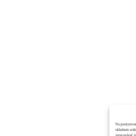
Na poskytovan
ukladanie a/al
spracovávať úd