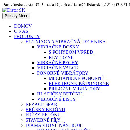
Skip
Partizánska cesta 89 Banská Bystrica
distar@distar.sk
+421 903 521 
to
content
Primary Menu
Priemyselná diamantová technika
Distar SK
DOMOV
O NÁS
PRODUKTY
HUTNIACA A VIBRAČNÁ TECHNIKA
VIBRAČNÉ DOSKY
S POHYBOM VPRED
REVERZNÉ
VIBRAČNÉ PECHY
VIBRAČNÉ VALCE
PONORNÉ VIBRÁTORY
MECHANICKÉ PONORNÉ
ELEKTRONICKÉ PONORNÉ
PRÍLOŽNÉ VIBRÁTORY
HLADIČKY BETÓNU
VIBRAČNÉ LIŠTY
REZAČE ŠPÁR
BRÚSKY BETÓNU
FRÉZY BETÓNU
STAVEBNÉ PÍLY
DIAMANTOVÉ NÁSTROJE