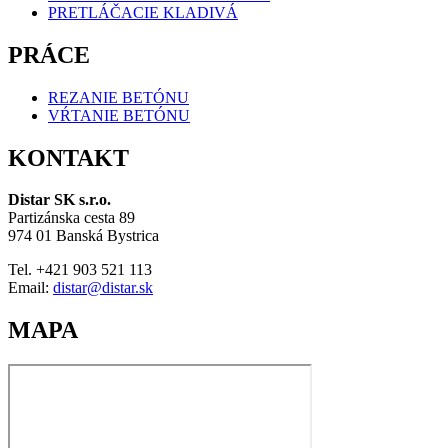
PRETLÁČACIE KLADIVÁ
PRÁCE
REZANIE BETÓNU
VŔTANIE BETÓNU
KONTAKT
Distar SK s.r.o.
Partizánska cesta 89
974 01 Banská Bystrica
Tel. +421 903 521 113
Email:
distar@distar.sk
MAPA