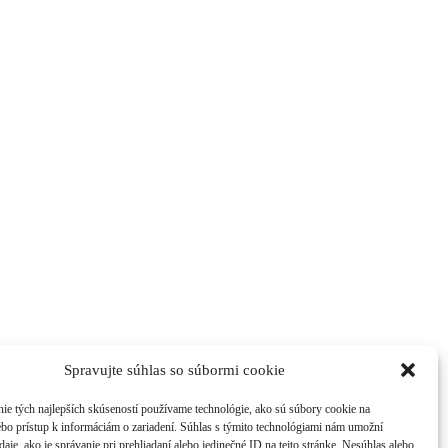
Spravujte súhlas so súbormi cookie
ie tých najlepších skúseností používame technológie, ako sú súbory cookie na
ebo prístup k informáciám o zariadení. Súhlas s týmito technológiami nám umožní
aje, ako je správanie pri prehliadaní alebo jedinečné ID na tejto stránke. Nesúhlas alebo